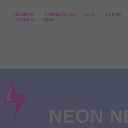
ГЛАВНАЯ
АНИМАТОРЫ
ШОУ
ДЕКОР
УСЛУГИ
B2B
NE
ON NE
праздник