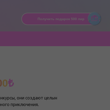
Получить подарок 500 лир
0
0
₺
онкурсы, они создают целын
чного приключения.