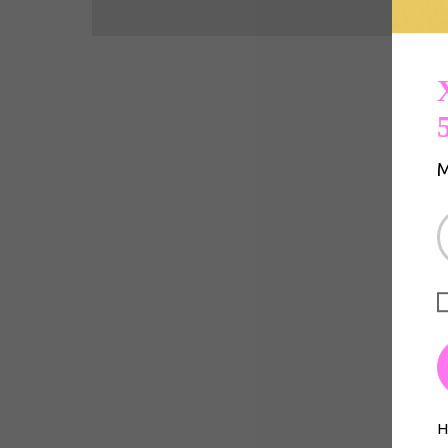
К
М
Н
п
к
Н