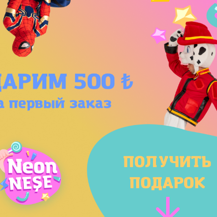
Мы оформим вам такоооой
праздник!
ставьте свой номер телефона, и мы перезвоним вам в
лижайшее время!
Ваше имя
+90