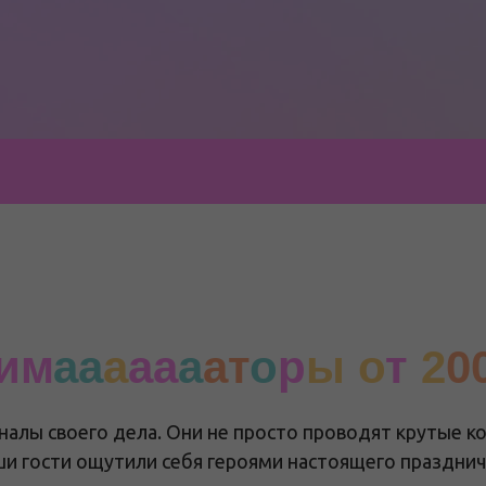
им
аа
а
аа
а
ат
о
р
ы о
т
2
0
алы своего дела. Они не просто проводят крутые к
аши гости ощутили себя героями настоящего праздни