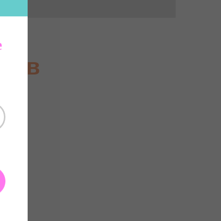
е
м
ов