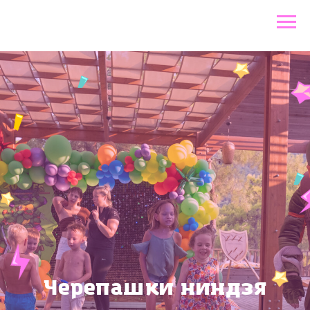
Черепашки ниндзя