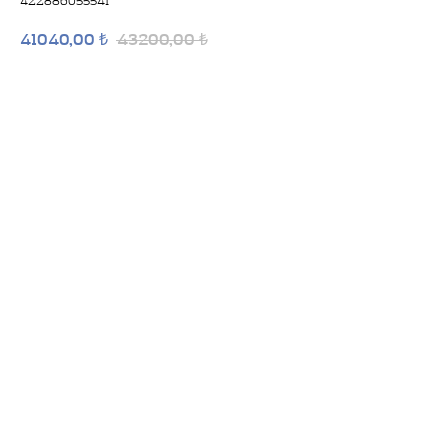
422886055541
41040,00
43200,00
₺
₺