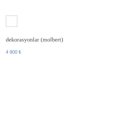
dekorasyonlar (molbert)
4 900
₺