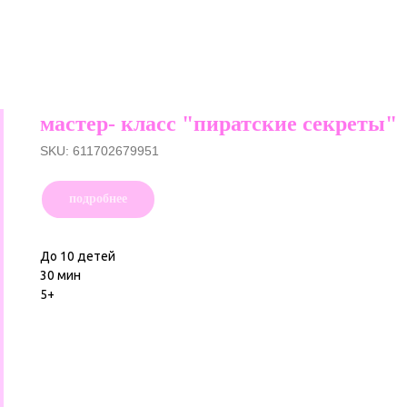
мастер- класс "пиратские секреты"
SKU:
611702679951
подробнее
До 10 детей
30 мин
5+